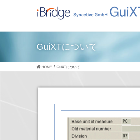
コ
ナ
ン
ビ
テ
ゲ
ン
ー
ツ
シ
に
ョ
GuiXTについて
移
ン
動
に
移
HOME
GuiXTについて
動