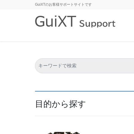
コ
ナ
GuiXTのお客様サポートサイトです
ン
ビ
テ
ゲ
ン
ー
ツ
シ
に
ョ
移
ン
動
に
移
動
目的から探す